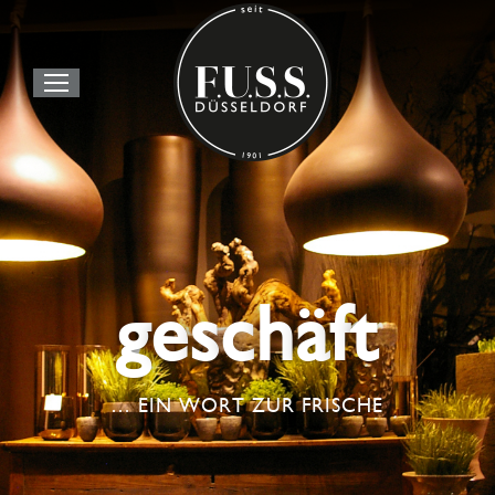
g
e
s
c
h
ä
f
t
…
E
I
N
W
O
R
T
Z
U
R
F
R
I
S
C
H
E